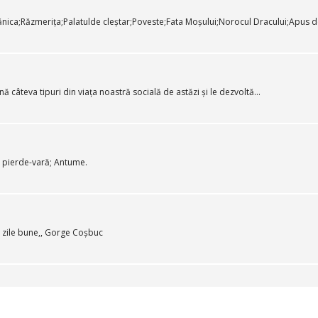
nica;Răzmerița;Palatulde cleștar;Poveste;Fata Moșului;Norocul Dracului;Apus de
 câteva tipuri din viața noastră socială de astăzi și le dezvoltă...
nui pierde-vară; Antume.
an zile bune,, Gorge Coșbuc