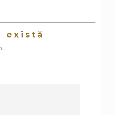
a există
ru.