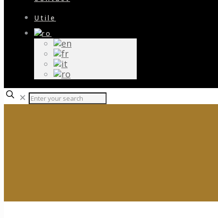
Utile
✕