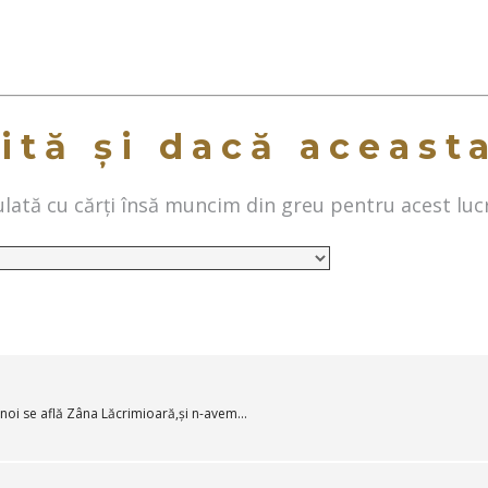
ită și dacă aceast
ată cu cărți însă muncim din greu pentru acest luc
 noi se află Zâna Lăcrimioară,și n-avem...