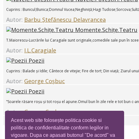
Cuprins : Bunicul;Bunica;Domnul Vucea;Neghiniță;Hagi Tudose;Sorcova;Sultă
Autor:
Barbu Ștefănescu Delavrancea
Momente.Schițe.Teatru
T.Maiorescu-Lucrările lui Caragiale sunt originale,comediile sale pun în sceenă
Autor:
I.L.Caragiale
Poezii
Cuprins : Balade și Idile; Cântece de vitejie; Fire de tort; Din viață; Ziarul u
Autor:
George Coșbuc
Poezii
”Soarele răsare roșu și tot roșu el apune.Omul bun în zile rele e tot bun c-
Autor:
George Coșbuc
Acest web site folosește politica cookie si
POEZII
Autor:
Vasile Alecsandri
politica de confidentialitate conform legilor in
vigoare. Dupa ce apasati butonul "De acord" va