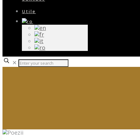
Utile
✕