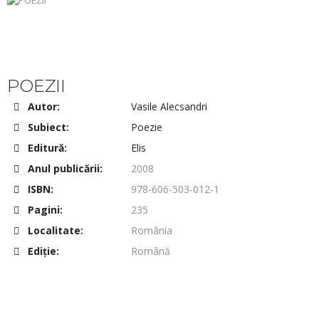
POEZII
Autor:
Vasile Alecsandri
Subiect:
Poezie
Editură:
Elis
Anul publicării:
2008
ISBN:
978-606-503-012-1
Pagini:
235
Localitate:
România
Ediţie:
Română