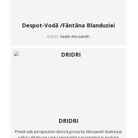
Despot-Vodă /Fântâna Blanduziei
Autor:
Vasile Alecsandri
DRIDRI
Privită sub perspectivă istorică,proza lui Alecsandri ilustrează
saltul calitativ pe care-l reprezintă pașoptismul in evoluția