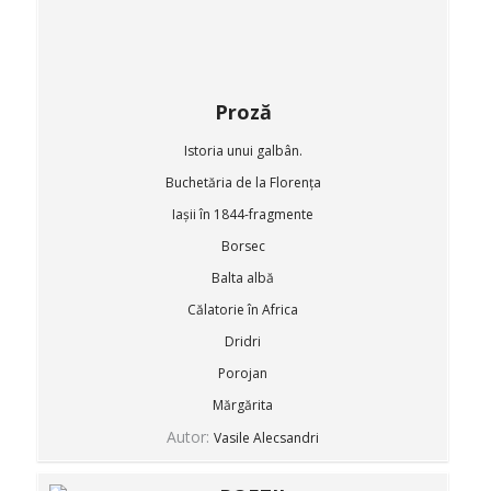
Proză
Istoria unui galbân.
Buchetăria de la Florența
Iașii în 1844-fragmente
Borsec
Balta albă
Călatorie în Africa
Dridri
Porojan
Mărgărita
Autor:
Vasile Alecsandri