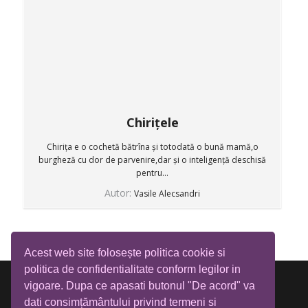
Chirițele
Chirița e o cochetă bătrîna și totodată o bună mamă,o
burgheză cu dor de parvenire,dar și o inteligență deschisă
pentru...
Autor:
Vasile Alecsandri
Acest web site folosește politica cookie si
politica de confidentialitate conform legilor in
vigoare. Dupa ce apasati butonul "De acord" va
dati consimțământului privind termeni si