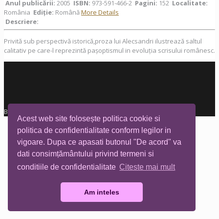
Anul publicării:
2005
ISBN:
973-591-466-2
Pagini:
152
Localitate:
România
Ediţie:
Română
More Details
Descriere:
Privită sub perspectivă istorică,proza lui Alecsandri ilustrează saltul
calitativ pe care-l reprezintă pașoptismul in evoluția scrisului românesc.
Biblioteca Tia Mare © All rights reserved
Acest web site folosește politica cookie si
politica de confidentialitate conform legilor in
vigoare. Dupa ce apasati butonul "De acord" va
dati consimțământului privind termeni si
conditiile de confidentialitate
Citeste mai mult
Am inteles