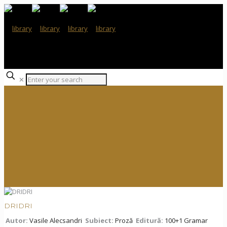
✕
DRIDRI
Autor:
Vasile Alecsandri
Subiect:
Proză
Editură:
100+1 Gramar