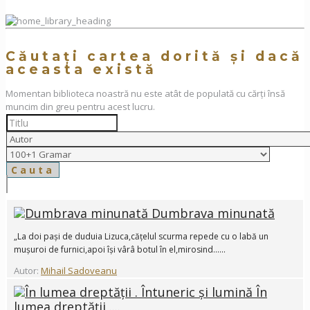
Căutați cartea dorită și dacă
aceasta există
Momentan biblioteca noastră nu este atât de populată cu cărți însă
muncim din greu pentru acest lucru.
Dumbrava minunată
„La doi pași de duduia Lizuca,cățelul scurma repede cu o labă un
mușuroi de furnici,apoi își vârâ botul în el,mirosind......
Autor:
Mihail Sadoveanu
În
lumea dreptății ....