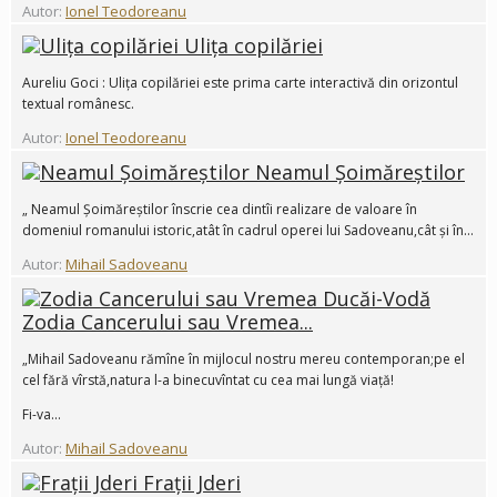
Autor:
Ionel Teodoreanu
Ulița copilăriei
Aureliu Goci : Ulița copilăriei este prima carte interactivă din orizontul
textual românesc.
Autor:
Ionel Teodoreanu
Neamul Șoimăreștilor
„ Neamul Șoimăreștilor înscrie cea dintîi realizare de valoare în
domeniul romanului istoric,atât în cadrul operei lui Sadoveanu,cât și în...
Autor:
Mihail Sadoveanu
Zodia Cancerului sau Vremea...
„Mihail Sadoveanu rămîne în mijlocul nostru mereu contemporan;pe el
cel fără vîrstă,natura l-a binecuvîntat cu cea mai lungă viață!
Fi-va...
Autor:
Mihail Sadoveanu
Frații Jderi