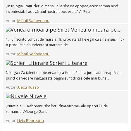
„În trilogia Frații Jderi dimensiunile sînt de epopee,acest roman fiind
incontestabil adevăratul nostru epos eroic.” Al.Piru
Autor:
Mihail Sadoveanu
Venea o moară pe...
” ... un scriitor,oricât de mare ar fi,nu poate să fie egal cu sine însuși,într-
o producție abundentă și marcată de...
Autor:
Mihail Sadoveanu
Scrieri Literare
N.Iorga : Ca talent de observație,ca ironie fină,ca judecată dreaptă,ca
punct de vedere înalt,aceste pagini sunt dintre cele mai bune...
Autor:
Alecu Russo
Nuvele
„Nuvelele lui Rebreanu sînt întrucîtva-victime- ale operei lui de
romancier.”George Gana
Autor:
Liviu Rebreanu