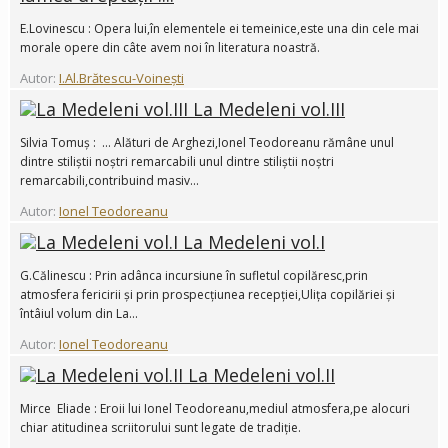
E.Lovinescu : Opera lui,în elementele ei temeinice,este una din cele mai
morale opere din câte avem noi în literatura noastră.
Autor:
I.Al.Brătescu-Voinești
La Medeleni vol.III
Silvia Tomuș : ... Alături de Arghezi,Ionel Teodoreanu rămâne unul
dintre stiliștii noștri remarcabili unul dintre stiliștii noștri
remarcabili,contribuind masiv...
Autor:
Ionel Teodoreanu
La Medeleni vol.I
G.Călinescu : Prin adânca incursiune în sufletul copilăresc,prin
atmosfera fericirii și prin prospecțiunea recepției,Ulița copilăriei și
întâiul volum din La...
Autor:
Ionel Teodoreanu
La Medeleni vol.II
Mirce Eliade : Eroii lui Ionel Teodoreanu,mediul atmosfera,pe alocuri
chiar atitudinea scriitorului sunt legate de tradiție.