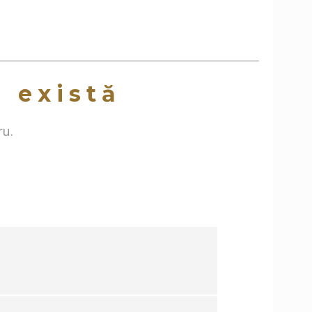
a există
ru.