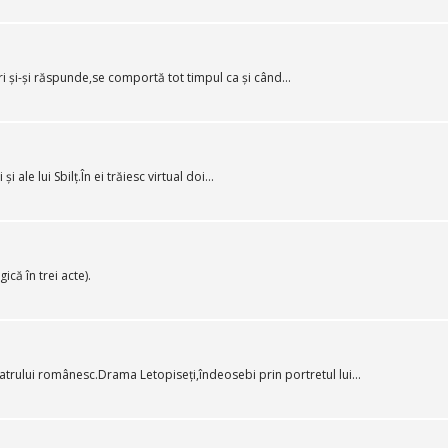
ri și-și răspunde,se comportă tot timpul ca și când...
ale lui Sbilț.În ei trăiesc virtual doi...
că în trei acte).
 teatrului românesc.Drama Letopiseți,îndeosebi prin portretul lui...