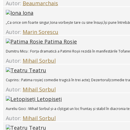
Autor:
Beaumarchais
Iona
„Ca orice om foarte singur,Iona vorbește tare cu sine însuși,își pune întrebă
Autor:
Marin Sorescu
Patima Roșie
Dumitru Micu : Forța dramatică a Patimii Roșii rezidă în manifestările Tofanei și 
Autor:
Mihail Sorbul
Teatru
Cuprins : Patima roșie( comedie tragică în trei acte); Dezertorul(comedie tragi
Autor:
Mihail Sorbul
Letopiseți
Aureliu Goci : Mihail Sorbul și-a cîștigat un loc fruntaș și stabil în diacronia
Autor:
Mihail Sorbul
Teatru