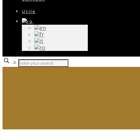
Utile
✕