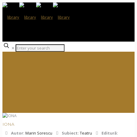
✕
IONA
Autor:
Marin Sorescu
Subiect:
Teatru
Editură: