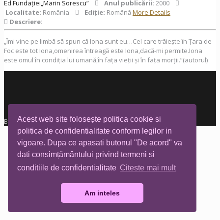
Ed.Fundației„Marin Sorescu”
Anul publicării:
2000
Localitate:
România
Ediţie:
Română
More Details
Descriere:
„Îmi vine pe limbă să spun că Iona sunt eu…Cel care trăiește în Țara de
Foc este tot Iona,omenirea întreagă este Iona,dacă-mi permite.Iona
este omul în condiția lui umană,în fața vieții și în fața morții.”(autorul)
Acest web site folosește politica cookie si
Biblioteca Tia Mare © All rights reserved
politica de confidentialitate conform legilor in
vigoare. Dupa ce apasati butonul "De acord" va
dati consimțământului privind termeni si
conditiile de confidentialitate
Citeste mai mult
Am inteles