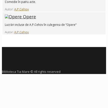
Comedie în patru acte.
Autor:
A.P.Cehov
Opere
Lucrări incluse de A.P.Cehov în culegerea de ”Opere”
Autor:
A.P.Cehov
Biblioteca Tia Mare © All rights reserved