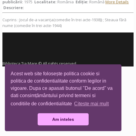
publicării:
1975
Localitate:
România
Ediţie:
Română
More Details
Descriere:
Cuprins : Jocul de-a vacanța(comedie în trei acte-1938)) ; Steaua fără
nume (comedie în trei acte-1944)
Biblioteca Tia Mare © All rights reserved
Acest web site folosește politica cookie si
politica de confidentialitate conform legilor in
vigoare. Dupa ce apasati butonul "De acord" va
dati consimțământului privind termeni si
conditiile de confidentialitate
Citeste mai mult
Am inteles