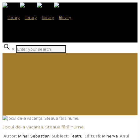
✕
Jocul de-a vacanța. Steaua fără nume.
Autor:
Mihail Sebastian
Subiect:
Teatru
Editură:
Minerva
Anul