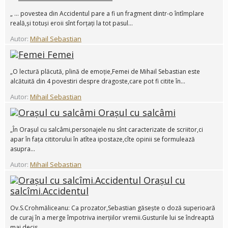
„ ... povestea din Accidentul pare a fi un fragment dintr-o întîmplare
reală,și totuși eroii sînt forțați la tot pasul...
Autor:
Mihail Sebastian
Femei
„O lectură plăcută, plină de emoție,Femei de Mihail Sebastian este
alcătuită din 4 povestiri despre dragoste,care pot fi citite în...
Autor:
Mihail Sebastian
Orașul cu salcâmi
„În Orașul cu salcâmi,personajele nu sînt caracterizate de scriitor,ci
apar în fața cititorului în atîtea ipostaze,cîte opinii se formulează
asupra...
Autor:
Mihail Sebastian
Orașul cu
salcîmi.Accidentul
Ov.S.Crohmăliceanu: Ca prozator,Sebastian găsește o doză superioară
de curaj în a merge împotriva inerțiilor vremii.Gusturile lui se îndreaptă
mai decis...