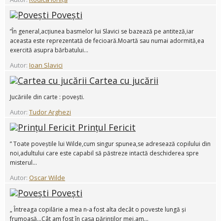
Povești
”În general,acțiunea basmelor lui Slavici se bazează pe antiteză,iar
aceasta este reprezentată de fecioară.Moartă sau numai adormită,ea
exercită asupra bărbatului...
Autor:
Ioan Slavici
Cartea cu jucării
Jucăriile din carte : povești.
Autor:
Tudor Arghezi
Prințul Fericit
” Toate poveștile lui Wilde,cum singur spunea,se adresează copilului din
noi,adultului care este capabil să păstreze intactă deschiderea spre
misterul...
Autor:
Oscar Wilde
Povești
„ Întreaga copilărie a mea n-a fost alta decât o poveste lungă și
frumoasă...Cât am fost în casa părinților mei,am...