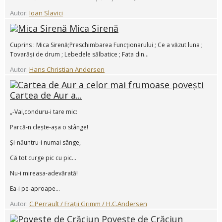
Autor:
Ioan Slavici
Mica Sirenă
Cuprins : Mica Sirenă;Preschimbarea Funcționarului ; Ce a văzut luna ;
Tovarăși de drum ; Lebedele sălbatice ; Fata din...
Autor:
Hans Christian Andersen
Cartea de Aur a...
„-Vai,conduru-i tare mic:
Parcă-n clește-așa o stânge!
Și-năuntru-i numai sânge,
Că tot curge pic cu pic...
Nu-i mireasa-adevărată!
Ea-i pe-aproape...
Autor:
C.Perrault / Frații Grimm / H.C.Andersen
Poveste de Crăciun