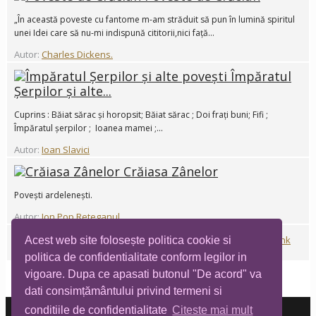
„În această poveste cu fantome m-am străduit să pun în lumină spiritul
unei Idei care să nu-mi indispună cititorii,nici față...
Autor:
Charles Dickens.
Împăratul
Șerpilor și alte...
Cuprins : Băiat sărac și horopsit; Băiat sărac ; Doi frați buni; Fifi ;
Împăratul șerpilor ; Ioanea mamei ;...
Autor:
Ioan Slavici
Crăiasa Zânelor
Povești ardelenești.
Autor:
Ion Pop Reteganul
Vrăjitorul din Oz
Autor:
L.Frank
Acest web site folosește politica cookie si
Baum
politica de confidentialitate conform legilor in
vigoare. Dupa ce apasati butonul "De acord" va
dati consimțământului privind termeni si
conditiile de confidentialitate
Citeste mai mult