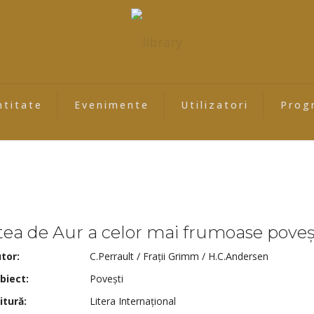
ntitate
Evenimente
Utilizatori
Prog
tea de Aur a celor mai frumoase poveș
tor:
C.Perrault / Frații Grimm / H.C.Andersen
biect:
Povești
itură:
Litera Internațional