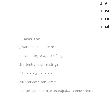
Anu
IS
Lo
Edi
Descriere:
„-Vai,conduru-i tare mic:
Parcă-n clește-așa o stânge!
Și-năuntru-i numai sânge,
Că tot curge pic cu pic…
Nu-i mireasa-adevărată!
Ea-i pe-aproape și te-așteaptă… ” Cenușăreasa.