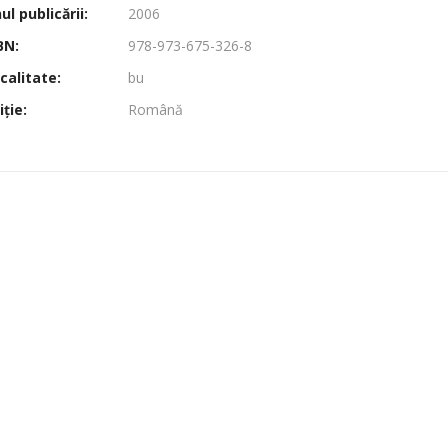
l publicării:
2006
BN:
978-973-675-326-8
calitate:
bu
ţie:
Română