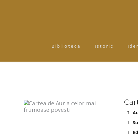
Biblioteca
Istoric
Ide
Car
Au
Su
Ed