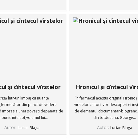
ul și cîntecul vîrstelor
Hronicul și cîntecul vîr
crisă într-un limbaj cu nuanțe
În farmecul acestui original Hronic și
,fermecător din punct de vedere
vîrstelor,cititorii vor descoperi ei înș
înd impresia unei povești depănate de
de elementul documentar-biografic,
 bunic înțelept,volumul lui...
din totdeauna. George...
Autor:
Autor:
Lucian Blaga
Lucian Blaga