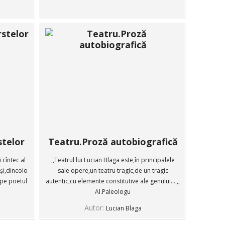
stelor
Teatru.Proză autobiografică
 cîntec al
,,Teatrul lui Lucian Blaga este,în principalele
iși,dincolo
sale opere,un teatru tragic,de un tragic
pe poetul
autentic,cu elemente constitutive ale genului... ,,
Al.Paleologu
Autor:
Lucian Blaga