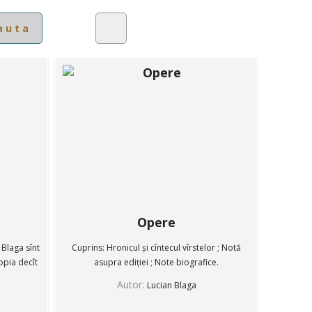
Opere
 Blaga sînt
Cuprins: Hronicul și cîntecul vîrstelor ; Notă
opia decît
asupra ediției ; Note biografice.
Autor:
Lucian Blaga