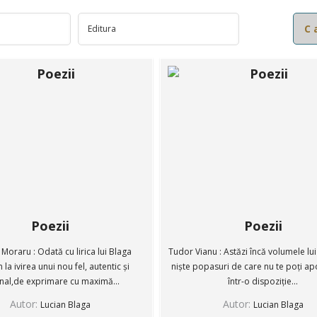
Poezii
Poezii
 Moraru : Odată cu lirica lui Blaga
Tudor Vianu : Astăzi încă volumele lui
 la ivirea unui nou fel, autentic și
niște popasuri de care nu te poți ap
inal,de exprimare cu maximă...
într-o dispoziție...
Autor:
Autor:
Lucian Blaga
Lucian Blaga