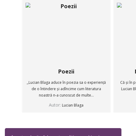
Poezii
,,Lucian Blaga aduce în poezia sa o experiență
Că și în p
de o întindere și adîncime cum literatura
Lucian B
noastră n-a cunoscut de multe...
Autor:
Lucian Blaga