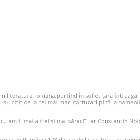
literatura română,purtînd în suflet țara întreagă ”de
-au citit,de la cei mai mari cărturari pînă la oamenii 
cu am fi mai altfel și mai săraci” ,iar Constantin N
ionale în România,173 de ani de la nașterea marelui p