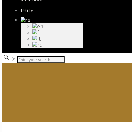
Utile
✕