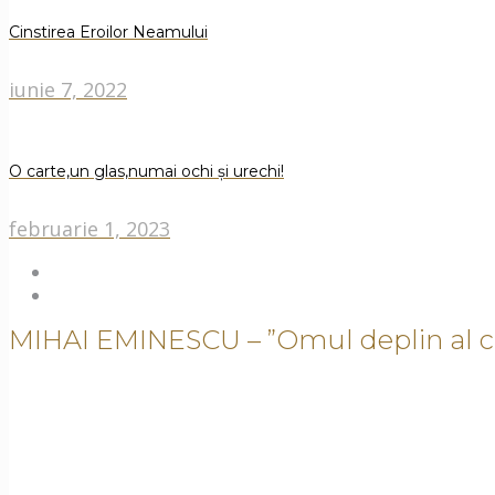
Cinstirea Eroilor Neamului
iunie 7, 2022
O carte,un glas,numai ochi și urechi!
februarie 1, 2023
MIHAI EMINESCU – ”Omul deplin al cu