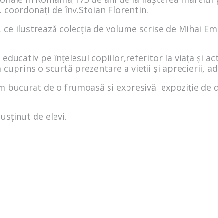
 A. coordonați de înv.Stoian Florentin.
, ce ilustrează colecția de volume scrise de Mihai Em
ducativ pe înțelesul copiilor,referitor la viața și ac
a cuprins o scurtă prezentare a vieții și aprecierii
 bucurat de o frumoasă și expresivă expoziție de de
usținut de elevi.