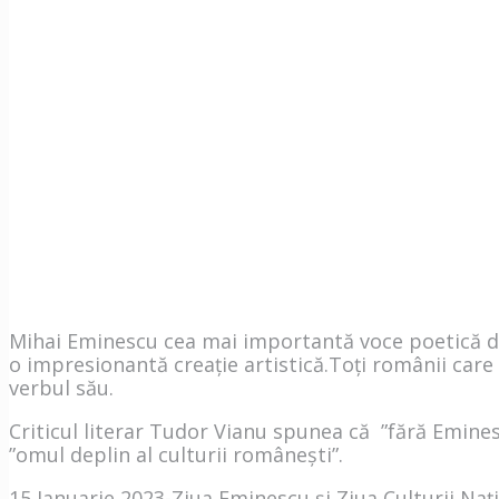
Mihai Eminescu cea mai importantă voce poetică din 
o impresionantă creație artistică.Toți românii care l
verbul său.
Criticul literar Tudor Vianu spunea că ”fără Emines
”omul deplin al culturii românești”.
15 Ianuarie 2023-Ziua Eminescu și Ziua Culturii Naț