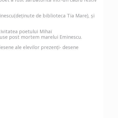
inescu(deținute de biblioteca Tia Mare), și
tivitatea poetului Mihai
, aduse post mortem marelui Eminescu.
sene ale elevilor prezenți- desene