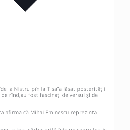
 la Nistru pîn la Tisa”a lăsat posterității
de rînd,au fost fascinați de versul și de
oica afirma că Mihai Eminescu reprezintă
oet a fost sărbatorită într-un cadru festiv