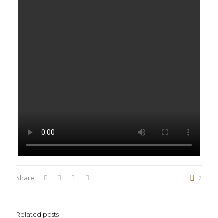
Share
2
Related posts