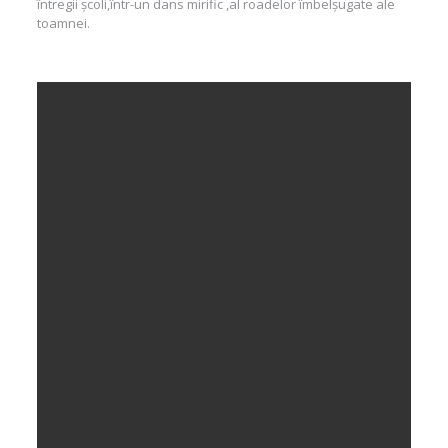
întregii școli,într-un dans mirific ,al roadelor îmbelșugate ale
toamnei.