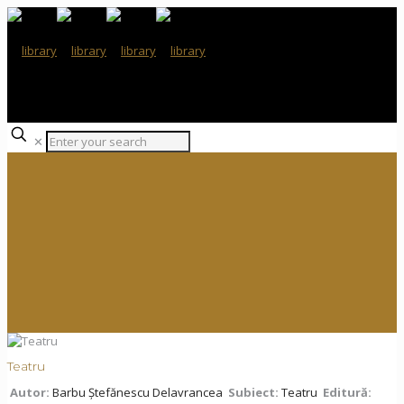
✕
Teatru
Autor:
Barbu Ștefănescu Delavrancea
Subiect:
Teatru
Editură: