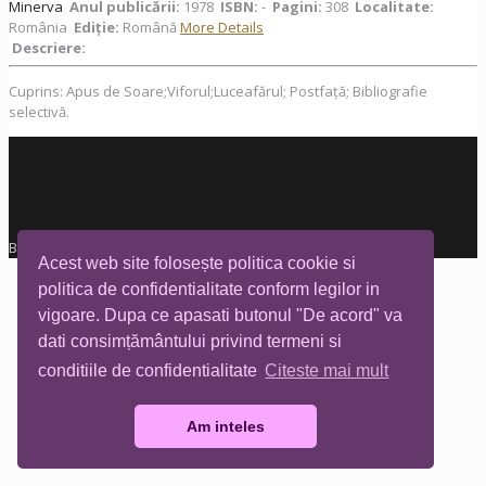
Minerva
Anul publicării:
1978
ISBN:
-
Pagini:
308
Localitate:
România
Ediţie:
Română
More Details
Descriere:
Cuprins: Apus de Soare;Viforul;Luceafărul; Postfață; Bibliografie
selectivă.
Biblioteca Tia Mare © All rights reserved
Acest web site folosește politica cookie si
politica de confidentialitate conform legilor in
vigoare. Dupa ce apasati butonul "De acord" va
dati consimțământului privind termeni si
conditiile de confidentialitate
Citeste mai mult
Am inteles