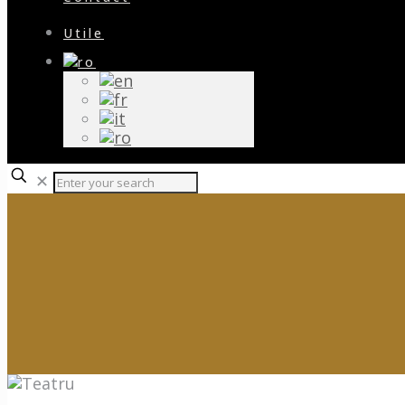
Utile
✕