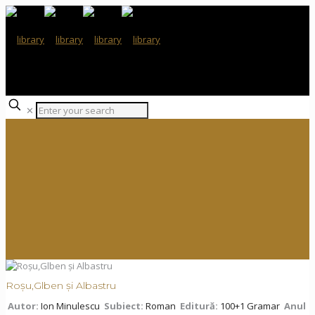
✕
Roșu,Glben și Albastru
Autor:
Ion Minulescu
Subiect:
Roman
Editură:
100+1 Gramar
Anul