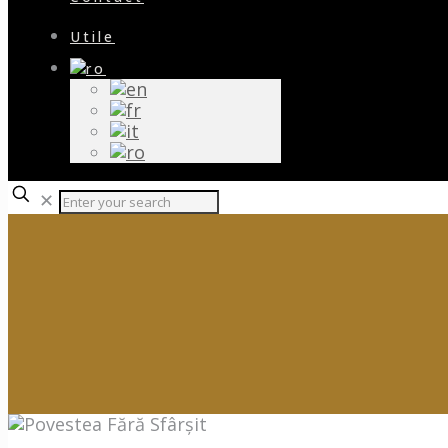
Utile
✕