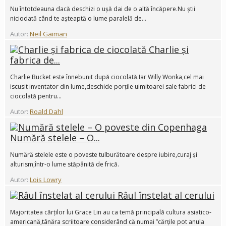
Nu întotdeauna dacă deschizi o ușă dai de o altă încăpere.Nu știi
niciodată când te așteaptă o lume paralelă de...
Autor:
Neil Gaiman
Charlie și
fabrica de...
Charlie Bucket este înnebunit după ciocolată.Iar Willy Wonka,cel mai
iscusit inventator din lume,deschide porțile uimitoarei sale fabrici de
ciocolată pentru...
Autor:
Roald Dahl
Numără stelele – O...
Numără stelele este o poveste tulburătoare despre iubire,curaj și
alturism,într-o lume stăpânită de frică.
Autor:
Lois Lowry
Râul înstelat al cerului
Majoritatea cărților lui Grace Lin au ca temă principală cultura asiatico-
americană,tânăra scriitoare considerând că numai ”cărțile pot anula