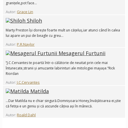
granițele,pot face...
Autor:
Grace Lin
Shiloh
Marty Preston își dorește foarte mult un cățeluș,iar atunci când în calea
lui apare un pui de beagle cu greu...
Autor:
P.R.Naylor
Mesagerul Furtunii
”J.C.Cervantes te poartă într-o călătorie de neuitat prin cele mai
întunecate,stranii și amuzante labirinturi ale mitologiei mayașe.”Rick
Riordan
Autor:
J.C.Cervantes
Matilda
...Dar Matilda nu e chiar singură.Domnișoara Honey,învățătoarea ei,știe
că fetița e un geniu și că ascunde câțiva ași în mânecă.
Autor:
Roald Dahl