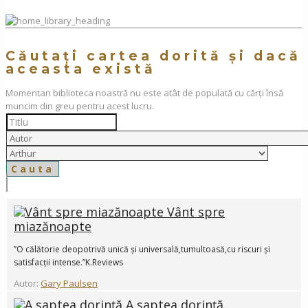
Căutați cartea dorită și dacă
aceasta există
Momentan biblioteca noastră nu este atât de populată cu cărți însă
muncim din greu pentru acest lucru.
Vânt spre
miazănoapte
”O călătorie deopotrivă unică și universală,tumultoasă,cu riscuri și
satisfacții intense.”K.Reviews
Autor:
Gary Paulsen
A șaptea dorință