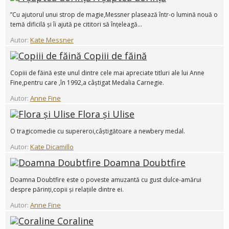
”Cu ajutorul unui strop de magie,Messner plasează într-o lumină nouă o
temă dificilă și îi ajută pe cititori să înțeleagă...
Autor:
Kate Messner
Copiii de făină
Copiii de făină este unul dintre cele mai apreciate titluri ale lui Anne
Fine,pentru care ,în 1992,a câștigat Medalia Carnegie.
Autor:
Anne Fine
Flora și Ulise
O tragicomedie cu supereroi,câștigătoare a newbery medal.
Autor:
Kate Dicamillo
Doamna Doubtfire
Doamna Doubtfire este o poveste amuzantă cu gust dulce-amărui
despre părinți,copii și relațiile dintre ei.
Autor:
Anne Fine
Coraline