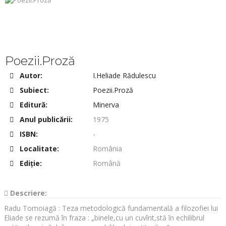
Poezii.Proză
Autor:
I.Heliade Rădulescu
Subiect:
Poezii.Proză
Editură:
Minerva
Anul publicării:
1975
ISBN:
-
Localitate:
România
Ediţie:
Română
Descriere:
Radu Tomoiagă : Teza metodologică fundamentală a filozofiei lui
Eliade se rezumă în fraza : „binele,cu un cuvînt,stă în echilibrul