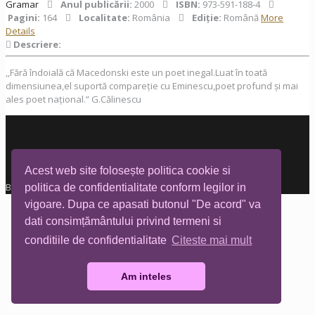
Gramar
Anul publicării:
2000
ISBN:
973-591-188-4
Pagini:
164
Localitate:
România
Ediţie:
Română
More
Details
Descriere:
,,Fără îndoială că Macedonski este un poet inegal.Luat în toată
dimensiunea,el suportă compareție cu Eminescu,poet profund și mai
ales poet național.” G.Călinescu
Acest web site folosește politica cookie si
Biblioteca Tia Mare © All rights reserved
politica de confidentialitate conform legilor in
vigoare. Dupa ce apasati butonul "De acord" va
dati consimțământului privind termeni si
conditiile de confidentialitate
Citeste mai mult
Am inteles