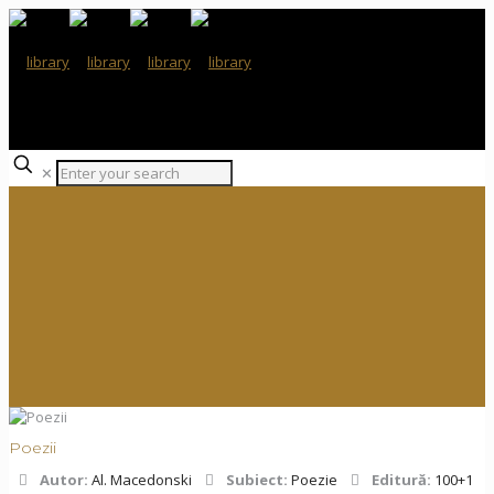
✕
Poezii
Autor:
Al. Macedonski
Subiect:
Poezie
Editură:
100+1