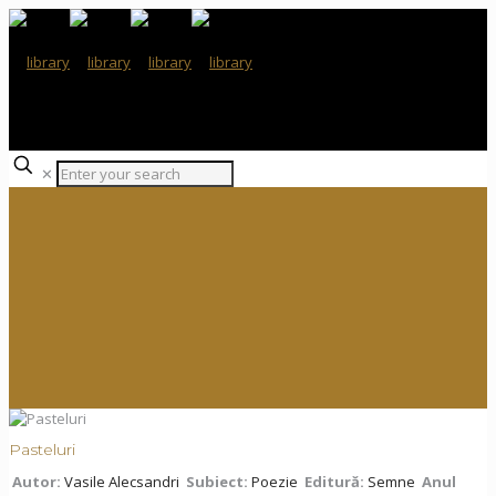
✕
Pasteluri
Autor:
Vasile Alecsandri
Subiect:
Poezie
Editură:
Semne
Anul