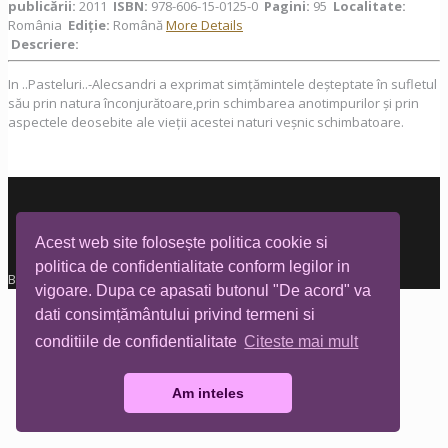
publicării:
2011
ISBN:
978-606-15-0125-0
Pagini:
95
Localitate:
România
Ediţie:
Română
More Details
Descriere:
In ..Pasteluri..-Alecsandri a exprimat simțămintele deșteptate în sufletul
său prin natura înconjurătoare,prin schimbarea anotimpurilor și prin
aspectele deosebite ale vieții acestei naturi veșnic schimbatoare.
Acest web site folosește politica cookie si
politica de confidentialitate conform legilor in
Biblioteca Tia Mare © All rights reserved
vigoare. Dupa ce apasati butonul "De acord" va
dati consimțământului privind termeni si
conditiile de confidentialitate
Citeste mai mult
Am inteles