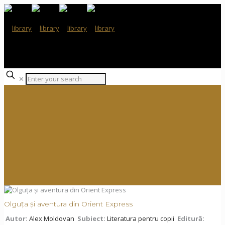
✕
Olguța și aventura din Orient Express
Autor:
Alex Moldovan
Subiect:
Literatura pentru copii
Editură: