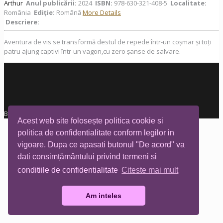
Arthur
Anul publicării:
2024
ISBN:
978-630-321-408-5
Localitate:
România
Ediţie:
Română
More Details
Descriere:
Aventura de vis se transformă destul de repede într-un coșmar și toți
patru ajung captivi într-un vagon,cu zero șanse de salvare.
Biblioteca Tia Mare © All rights reserved
Acest web site folosește politica cookie si
politica de confidentialitate conform legilor in
vigoare. Dupa ce apasati butonul "De acord" va
dati consimțământului privind termeni si
conditiile de confidentialitate
Citeste mai mult
Am inteles