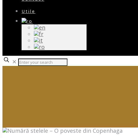
Utile
✕