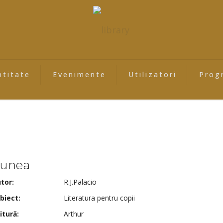
ntitate
Evenimente
Utilizatori
Prog
unea
tor:
R.J.Palacio
biect:
Literatura pentru copii
itură:
Arthur