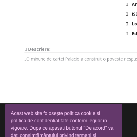
Anu
IS
Lo
Edi
Descriere:
„O minune de carte! Palacio a construit o poveste nespus 
Acest web site folosește politica cookie si
politica de confidentialitate conform legilor in
vigoare. Dupa ce apasati butonul "De acord" va
dati consimțământului privind termeni si