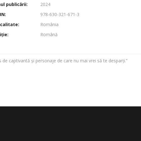
l publicării:
2024
BN:
978-630-321-671-3
calitate:
România
ţie:
Română
de captivantă și personaje de care nu mai vrei să te desparți.”