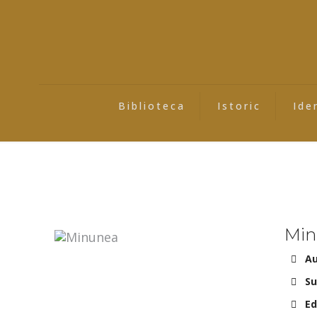
Biblioteca
Istoric
Ide
Min
Au
Su
Ed