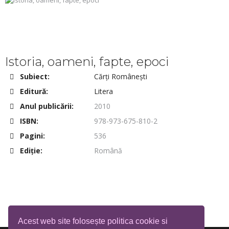
Istoria, oameni, fapte, epoci
Subiect:
Cărți Românești
Editură:
Litera
Anul publicării:
2010
ISBN:
978-973-675-810-2
Pagini:
536
Ediţie:
Română
Acest web site folosește politica cookie si