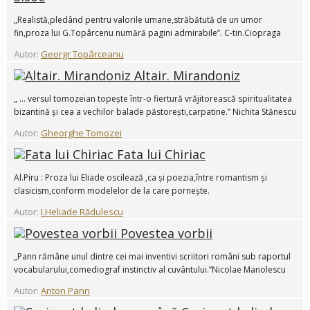
„Realistă,pledând pentru valorile umane,străbătută de un umor
fin,proza lui G.Topârcenu numără pagini admirabile”. C-tin.Ciopraga
Autor:
Georgr Topârceanu
Altair. Mirandoniz
„ ... versul tomozeian topește într-o fiertură vrăjitorească spiritualitatea
bizantină și cea a vechilor balade păstorești,carpatine.” Nichita Stănescu
Autor:
Gheorghe Tomozei
Fata lui Chiriac
Al.Piru : Proza lui Eliade oscilează ,ca și poezia,între romantism și
clasicism,conform modelelor de la care pornește.
Autor:
I.Heliade Rădulescu
Povestea vorbii
„Pann rămâne unul dintre cei mai inventivi scriitori români sub raportul
vocabularului,comediograf instinctiv al cuvântului.”Nicolae Manolescu
Autor:
Anton Pann