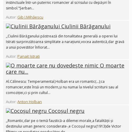
instinctuale într-un puternic romancier al scrisului cu depășiri în
simbol.”Șerban...
Autor:
Gib I.Mihăescu
Ciulinii Bărăganului
,,Ciulinii Bărăganului păstrează din tonalitatea generală a operei lui
Istrati surprinzătoarea simplitate a narațiunii,vocea autentică,dar gravă
a unui povestitor înfiorat...
Autor:
Panait Istrati
O moarte
care nu...
Al.Călinescu: Temperamental,Holban era un romantic(...);ca
romancier,este însă un modern,și nu numai la nivelul scriiturii sau al
comoziției,ci și prin cultul...
Autor:
Anton Holban
Cocoșul negru
,,Romantic,dar pe o temă faustică-a dilemei morale,a fatalității și
destinului uman generic considerate-,e Cocoșul negru(1913)de Victor
Eftimiu,un prodigios producător de...