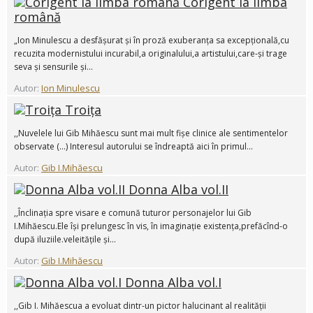
Corigent la limba
română
„Ion Minulescu a desfășurat și în proză exuberanța sa excepțională,cu
recuzita modernistului incurabil,a originalului,a artistului,care-și trage
seva și sensurile și...
Autor:
Ion Minulescu
Troița
,,Nuvelele lui Gib Mihăescu sunt mai mult fișe clinice ale sentimentelor
observate (...) Interesul autorului se îndreaptă aici în primul...
Autor:
Gib I.Mihăescu
Donna Alba vol.II
,,Înclinația spre visare e comună tuturor personajelor lui Gib
I.Mihăescu.Ele își prelungesc în vis, în imaginație existența,prefăcînd-o
după iluziile.veleitățile și...
Autor:
Gib I.Mihăescu
Donna Alba vol.I
,,Gib I. Mihăescua a evoluat dintr-un pictor halucinant al realității