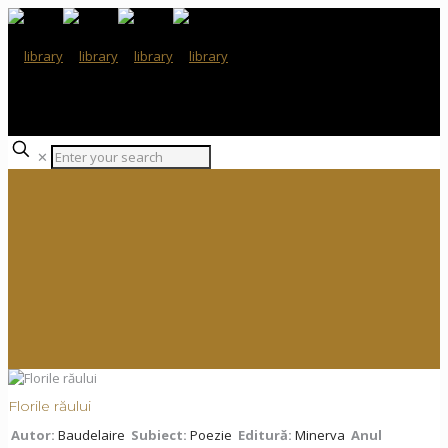
✕
Florile răului
Autor:
Baudelaire
Subiect:
Poezie
Editură:
Minerva
Anul