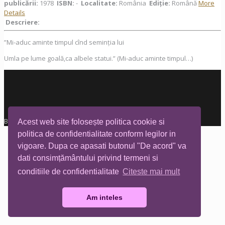
publicării:
1978
ISBN:
-
Localitate:
România
Ediţie:
Română
More
Details
Descriere:
”Mi-aduc aminte timpul cînd seminția lui
Umla pe lume goală,ca albele statui.” (Mi-aduc aminte timpul…)
Biblioteca Tia Mare © All rights reserved
Acest web site folosește politica cookie si
politica de confidentialitate conform legilor in
vigoare. Dupa ce apasati butonul "De acord" va
dati consimțământului privind termeni si
conditiile de confidentialitate
Citeste mai mult
Am inteles