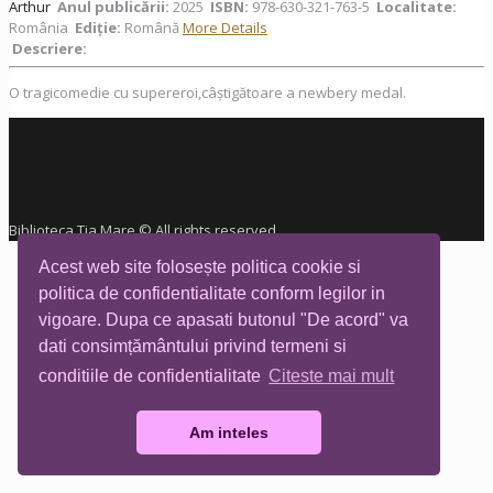
Arthur
Anul publicării:
2025
ISBN:
978-630-321-763-5
Localitate:
România
Ediţie:
Română
More Details
Descriere:
O tragicomedie cu supereroi,câștigătoare a newbery medal.
Biblioteca Tia Mare © All rights reserved
Acest web site folosește politica cookie si
politica de confidentialitate conform legilor in
vigoare. Dupa ce apasati butonul "De acord" va
dati consimțământului privind termeni si
conditiile de confidentialitate
Citeste mai mult
Am inteles