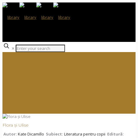
✕
Flora și Ulise
Autor:
Kate Dicamillo
Subiect:
Literatura pentru copii
Editură: