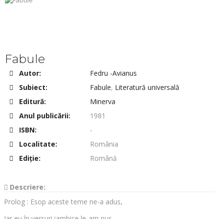
Fabule
Autor:
Fedru -Avianus
Subiect:
Fabule
,
Literatură universală
Editură:
Minerva
Anul publicării:
1981
ISBN:
-
Localitate:
România
Ediţie:
Română
Descriere:
Prolog : Esop aceste teme ne-a adus,
Iar eu în versuri iambice le-am pus.