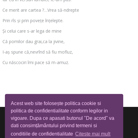
Ce merit are cartea ?…Vrea să-ndrepte
Prin rîs și prin povețe înțelepte.
Și celui care s-ar lega de mine
Că pomilor dau grai,ca la jivine,
I-aș spune că,nevrînd să fiu mofluz,
Cu născociri îmi pace să m-amuz.
Acest web site folosește politica cookie si
politica de confidentialitate conform legilor in
vigoare. Dupa ce apasati butonul "De acord" va
dati consimțământului privind termeni si
conditiile de confidentialitate
Citeste mai mult