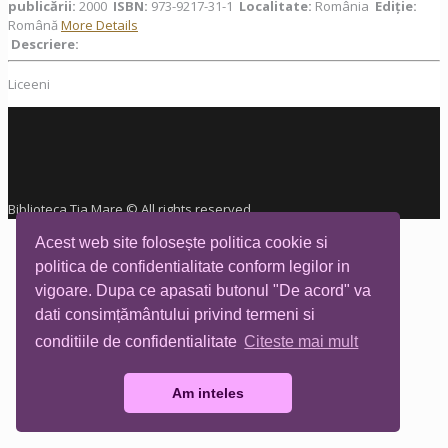
publicării:
2000
ISBN:
973-9217-31-1
Localitate:
România
Ediţie:
Română
More Details
Descriere:
Liceeni
Biblioteca Tia Mare © All rights reserved
Acest web site folosește politica cookie si
politica de confidentialitate conform legilor in
vigoare. Dupa ce apasati butonul "De acord" va
dati consimțământului privind termeni si
conditiile de confidentialitate
Citeste mai mult
Am inteles