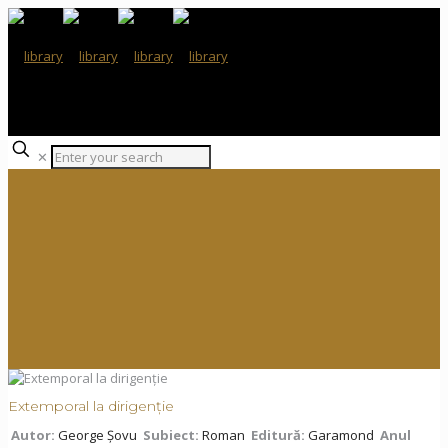
✕
Extemporal la dirigenție
Autor:
George Șovu
Subiect:
Roman
Editură:
Garamond
Anul