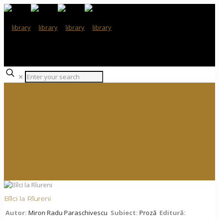
✕
Bîlci la Rîureni
Autor:
Miron Radu Paraschivescu
Subiect:
Proză
Editură: