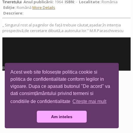
Tineretului
Anul publicării:
1964
ISBN:
-
Localitate:
România
Ediţie:
Română
More Details
Descriere:
„ Singurul rost al paginilor de față trebuie căutat,așadar,în intenția
prospectivă,de cercetare dibuită,a autorului lor.” M.R.Paraschivescu
Biblioteca Tia Mare © All rights reserved
Acest web site folosește politica cookie si
politica de confidentialitate conform legilor in
vigoare. Dupa ce apasati butonul "De acord" va
dati consimțământului privind termeni si
conditiile de confidentialitate
Citeste mai mult
Am inteles