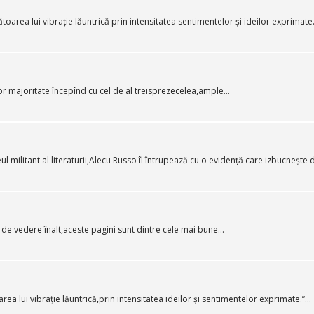
area lui vibrație lăuntrică prin intensitatea sentimentelor și ideilor exprimate
or majoritate începînd cu cel de al treisprezecelea,ample...
ul militant al literaturii,Alecu Russo îl întrupează cu o evidență care izbucnește di
 de vedere înalt,aceste pagini sunt dintre cele mai bune...
a lui vibrație lăuntrică,prin intensitatea ideilor și sentimentelor exprimate.”...