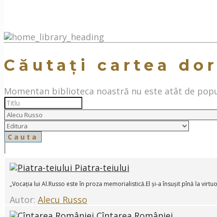
Căutați cartea dor
Momentan biblioteca noastră nu este atât de popul
Piatra-teiului
„Vocația lui Al.Russo este în proza memorialistică.El și-a însușit pînă la virtuozi
Autor:
Alecu Russo
Cîntarea României