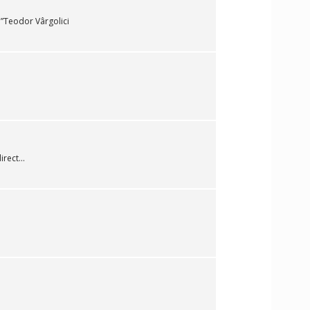
.”Teodor Vârgolici
rect...