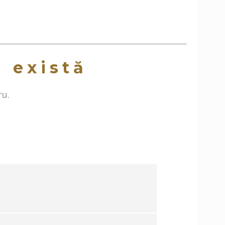
a există
ru.