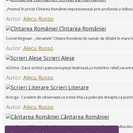
„Poemul în proză Cîntarea României impresionează prin profunda și tulburăto
Autor:
Alecu Russo
Cîntarea României
Cornel Regman : „Versetele” Cîntării României (în număr de 65)sînt în mare l
Autor:
Alecu Russo
Scrieri Alese
Al.Dima : Dacă scriitori patruzecioptiști ilustrează,cu hotărîtor relief,caractre
Autor:
Alecu Russo
Scrieri Literare
N.Iorga : Ca talent de observație,ca ironie fină,ca judecată dreaptă,ca punct
Autor:
Alecu Russo
Cântarea României
(. . . )„ Poemul Cântarea României impresionează prin profunda și tulburătoare