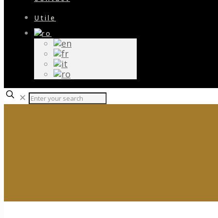
Utile
✕