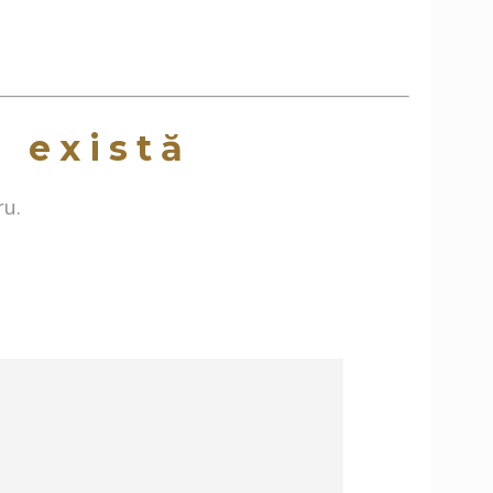
a există
ru.