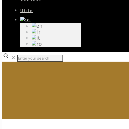
Utile
✕