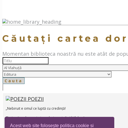
Căutați cartea dor
Momentan biblioteca noastră nu este atât de popul
POEZII
„Nebiruit e omul ce luptă cu credință!
El știe că pe lume nimic zadrnic nu-i ; ” Al.Vlahuță
Acest web site folosește politica cookie si
Autor:
Al Vlahuță