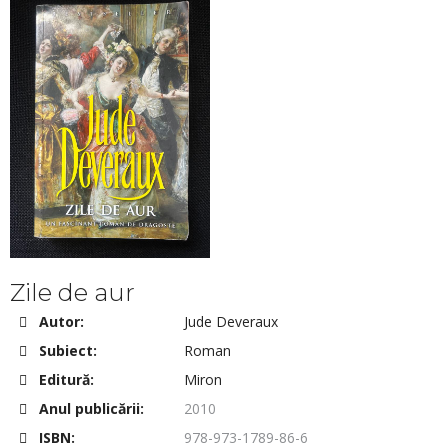
Zile de aur
Autor:
Jude Deveraux
Subiect:
Roman
Editură:
Miron
Anul publicării:
2010
ISBN:
978-973-1789-86-6