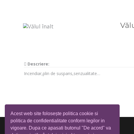
Vălu
Descriere:
Incendiar,plin de suspans,senzualitate…
Acest web site folosește politica cookie si
politica de confidentialitate conform legilor in
vigoare. Dupa ce apasati butonul "De acord" va