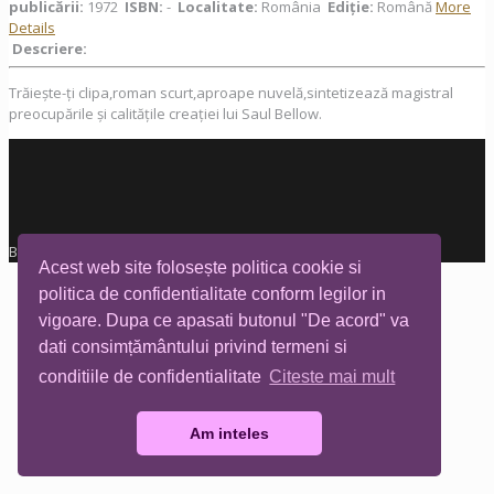
publicării:
1972
ISBN:
-
Localitate:
România
Ediţie:
Română
More
Details
Descriere:
Trăiește-ți clipa,roman scurt,aproape nuvelă,sintetizează magistral
preocupările și calitățile creației lui Saul Bellow.
Biblioteca Tia Mare © All rights reserved
Acest web site folosește politica cookie si
politica de confidentialitate conform legilor in
vigoare. Dupa ce apasati butonul "De acord" va
dati consimțământului privind termeni si
conditiile de confidentialitate
Citeste mai mult
Am inteles