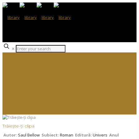
✕
Trăiește-ți clipa
Autor:
Saul Bellow
Subiect:
Roman
Editură:
Univers
Anul