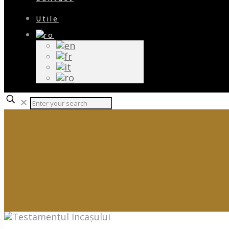
Utile
✕