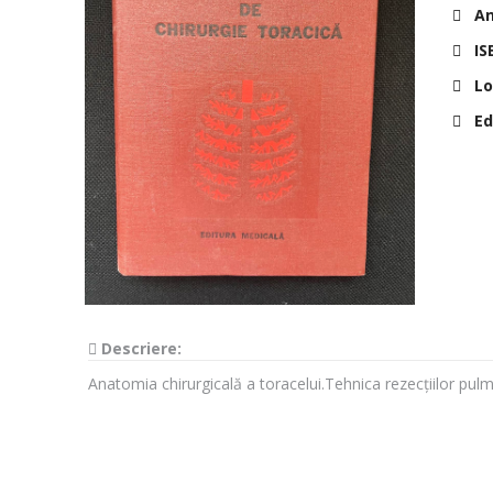
Anu
IS
Lo
Edi
Descriere:
Anatomia chirurgicală a toracelui.Tehnica rezecțiilor pul