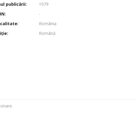
l publicării:
1979
BN:
-
calitate:
România
ţie:
Română
monare.