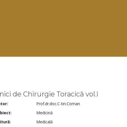
ici de Chirurgie Toracică vol.I
tor:
Prof.dr.doc.C-tin.Coman
biect:
Medicină
itură:
Medicală