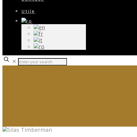
Utile
✕