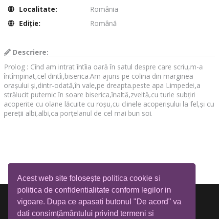
Localitate:
România
Ediţie:
Română
Descriere:
Prolog : Cînd am intrat întîia oară în satul despre care scriu,m-a
întîmpinat,cel dintîi,biserica.Am ajuns pe colina din marginea
orașului și,dintr-odată,în vale,pe dreapta.peste apa Limpedei,a
strălucit puternic în soare biserica,înaltă,zveltă,cu turle subțiri
acoperite cu olane lăcuite cu roșu,cu clinele acoperișului la fel,și cu
pereții albi,albi,ca porțelanul de cel mai bun soi.
Acest web site folosește politica cookie si
politica de confidentialitate conform legilor in
vigoare. Dupa ce apasati butonul "De acord" va
dati consimțământului privind termeni si