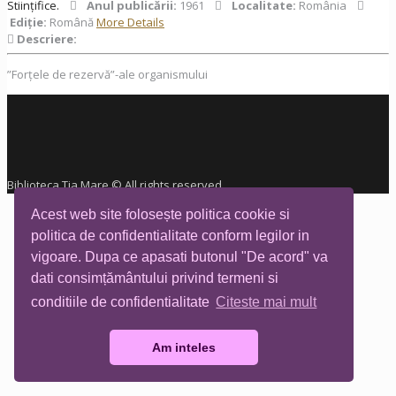
Stiințifice.
Anul publicării:
1961
Localitate:
România
Ediţie:
Română
More Details
Descriere:
”Forțele de rezervă”-ale organismului
Biblioteca Tia Mare © All rights reserved
Acest web site folosește politica cookie si
politica de confidentialitate conform legilor in
vigoare. Dupa ce apasati butonul "De acord" va
dati consimțământului privind termeni si
conditiile de confidentialitate
Citeste mai mult
Am inteles