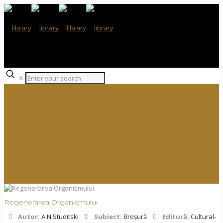
✕
Regenerarea Organismului
Autor:
A.N.Studitski
Subiect:
Broșură
Editură:
Cultural-