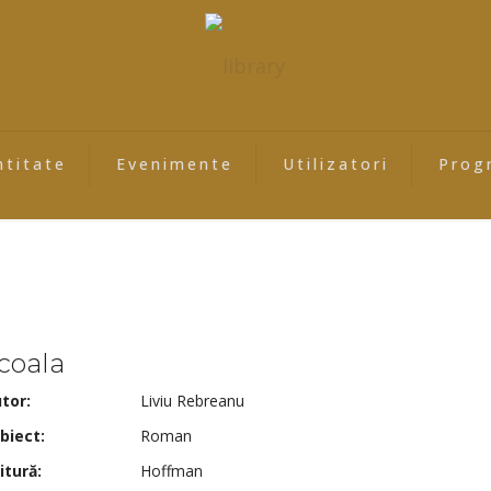
ntitate
Evenimente
Utilizatori
Prog
coala
tor:
Liviu Rebreanu
biect:
Roman
itură:
Hoffman