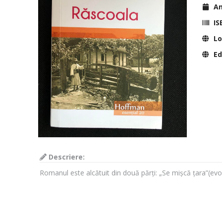
Anu
IS
Lo
Edi
Descriere:
Romanul este alcătuit din două părți: „Se mișcă țara”(evo