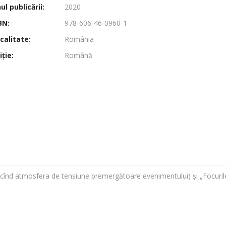
l publicării:
2020
BN:
978-606-46-0960-1
calitate:
România
ţie:
Română
cînd atmosfera de tensiune premergătoare evenimentului) și „Focurile”(