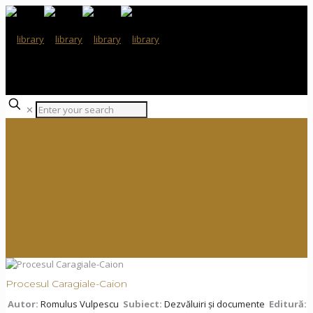
✕
Procesul Caragiale-Caion
Autor:
Romulus Vulpescu
Subiect:
Dezvăluiri și documente
Editură: