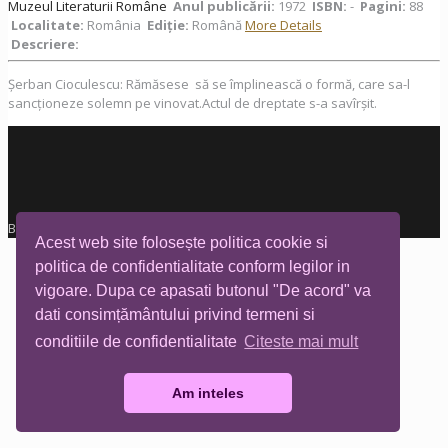
Muzeul Literaturii Române
Anul publicării:
1972
ISBN:
-
Pagini:
88
Localitate:
România
Ediţie:
Română
More Details
Descriere:
Șerban Cioculescu: Rămăsese să se împlinească o formă, care sa-l
sancționeze solemn pe vinovat.Actul de dreptate s-a savîrșit.
Biblioteca Tia Mare © All rights reserved
Acest web site folosește politica cookie si
politica de confidentialitate conform legilor in
vigoare. Dupa ce apasati butonul "De acord" va
dati consimțământului privind termeni si
conditiile de confidentialitate
Citeste mai mult
Am inteles