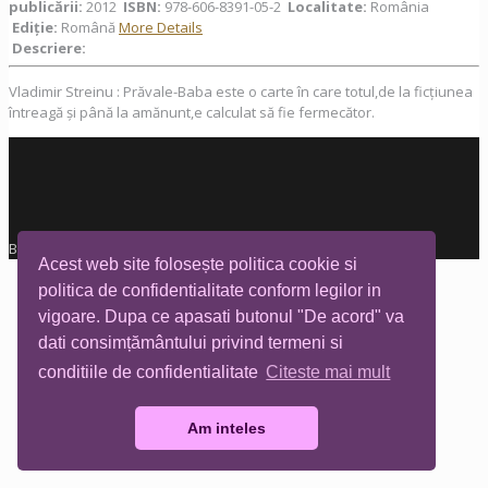
publicării:
2012
ISBN:
978-606-8391-05-2
Localitate:
România
Ediţie:
Română
More Details
Descriere:
Vladimir Streinu : Prăvale-Baba este o carte în care totul,de la ficțiunea
întreagă și până la amănunt,e calculat să fie fermecător.
Biblioteca Tia Mare © All rights reserved
Acest web site folosește politica cookie si
politica de confidentialitate conform legilor in
vigoare. Dupa ce apasati butonul "De acord" va
dati consimțământului privind termeni si
conditiile de confidentialitate
Citeste mai mult
Am inteles