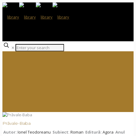
✕
Prăvale-Baba
Autor:
Ionel Teodoreanu
Subiect:
Roman
Editură:
Agora
Anul