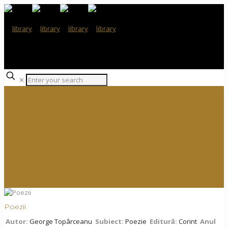
✕
Poezii
Autor:
George Topârceanu
Subiect:
Poezie
Editură:
Corint
Anul