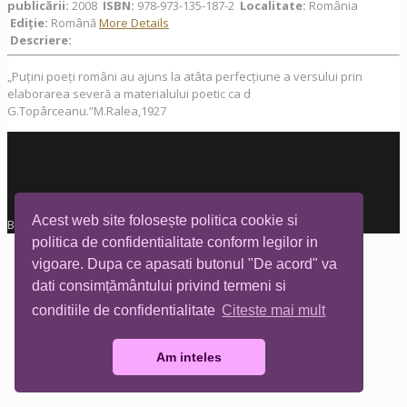
publicării:
2008
ISBN:
978-973-135-187-2
Localitate:
România
Ediţie:
Română
More Details
Descriere:
„Puțini poeți români au ajuns la atâta perfecțiune a versului prin
elaborarea severă a materialului poetic ca d
G.Topârceanu.”M.Ralea,1927
Acest web site folosește politica cookie si
Biblioteca Tia Mare © All rights reserved
politica de confidentialitate conform legilor in
vigoare. Dupa ce apasati butonul "De acord" va
dati consimțământului privind termeni si
conditiile de confidentialitate
Citeste mai mult
Am inteles