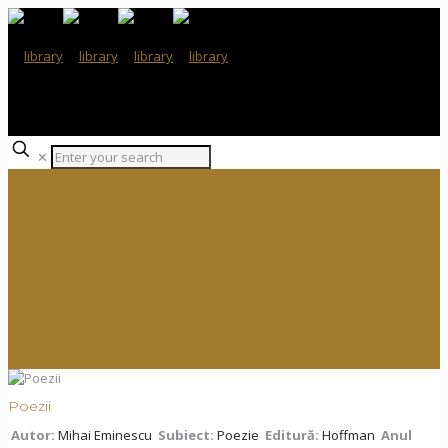
✕
Poezii
Autor:
Mihai Eminescu
Subiect:
Poezie
Editură:
Hoffman
Anul