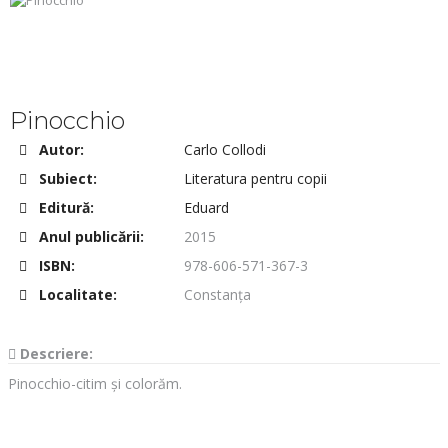
Pinocchio
Autor:
Carlo Collodi
Subiect:
Literatura pentru copii
Editură:
Eduard
Anul publicării:
2015
ISBN:
978-606-571-367-3
Localitate:
Constanța
Descriere:
Pinocchio-citim și colorăm.